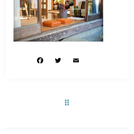
お問い合わせ電話
予約担当の携帯に転送されます。
090-1260-5732
着信には必ず折り返します。
※撮影中など繋がりにくい場合あります。
F
T
E
共
a
w
m
有
c
it
ai
お問い合わせはこちら
e
te
l
b
r
o
o
k