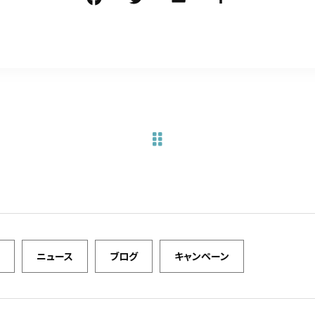
a
w
m
有
c
it
ai
e
te
l
b
r
o
o
k
ニュース
ブログ
キャンペーン