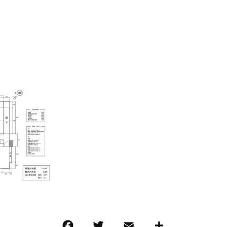
F
T
E
共