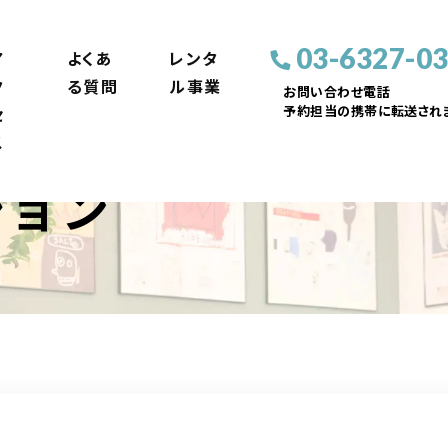
03-6327-0
ア
よくあ
レンタ
ク
る質問
ル事業
お問い合わせ電話
予約担当の携帯に転送されま
セ
ス
ション