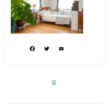
お問い合わせ電話
予約担当の携帯に転送されます。
090-1260-5732
着信には必ず折り返します。
※撮影中など繋がりにくい場合あります。
F
T
E
共
a
w
m
有
c
it
ai
お問い合わせはこちら
e
te
l
b
r
o
o
k