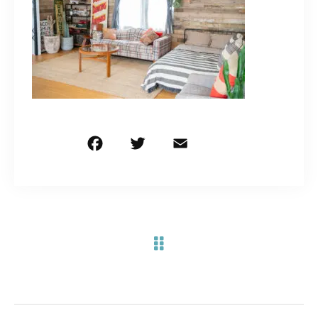
お問い合わせ電話
予約担当の携帯に転送されます。
090-1260-5732
着信には必ず折り返します。
※撮影中など繋がりにくい場合あります。
F
T
E
共
a
w
m
有
c
it
ai
お問い合わせはこちら
e
te
l
b
r
o
o
k