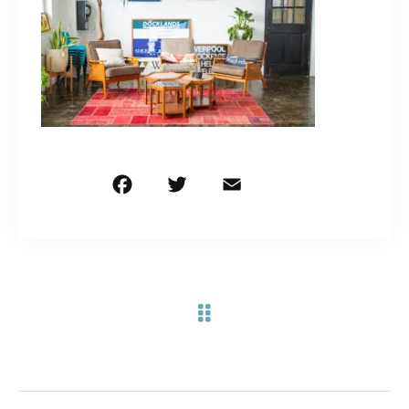
お問い合わせ電話
予約担当の携帯に転送されます。
090-1260-5732
着信には必ず折り返します。
※撮影中など繋がりにくい場合あります。
F
T
E
共
a
w
m
有
c
it
ai
お問い合わせはこちら
e
te
l
b
r
o
o
k