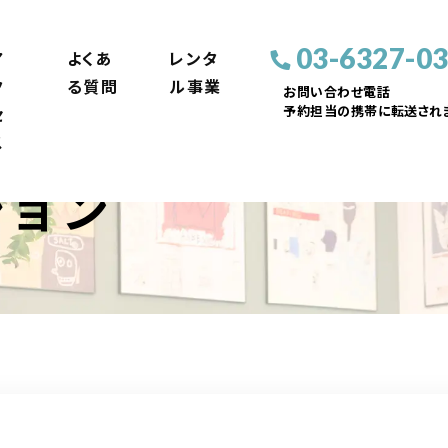
03-6327-0
ア
よくあ
レンタ
ク
る質問
ル事業
お問い合わせ電話
予約担当の携帯に転送されま
セ
ス
ション