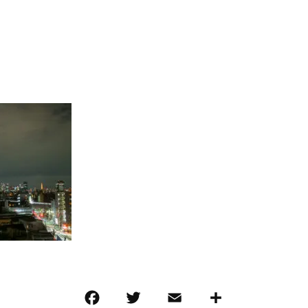
F
T
E
共