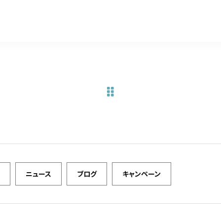
a
w
m
有
c
it
ai
e
te
l
b
r
o
o
k
ニュース
ブログ
キャンペーン