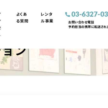
03-6327-0
ア
よくあ
レンタ
ク
る質問
ル事業
お問い合わせ電話
予約担当の携帯に転送されま
セ
ス
ション