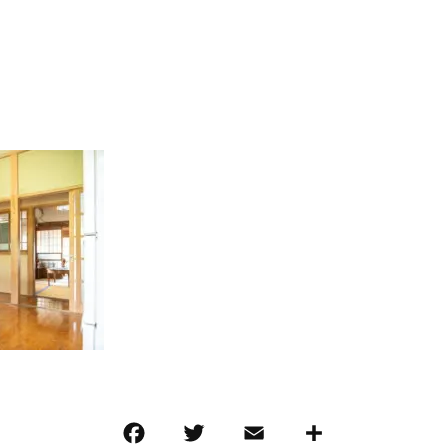
F
T
E
共