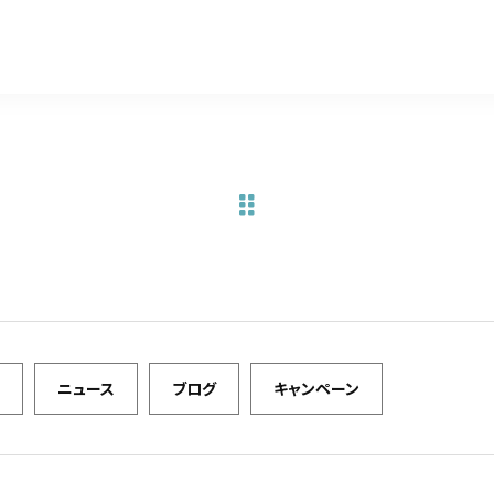
a
w
m
有
c
it
ai
e
te
l
b
r
o
o
k
ニュース
ブログ
キャンペーン