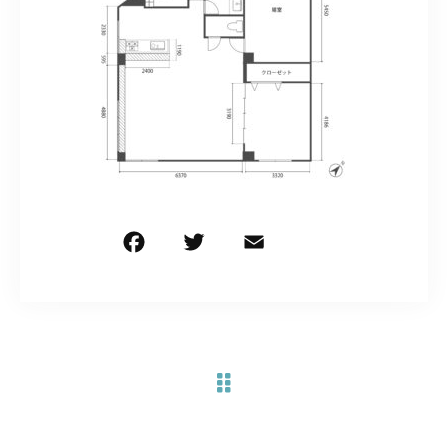
お問い合わせ電話
予約担当の携帯に転送されます。
090-1260-5732
着信には必ず折り返します。
※撮影中など繋がりにくい場合あります。
F
T
E
共
お問い合わせはこちら
a
w
m
有
c
it
ai
e
te
l
b
r
o
o