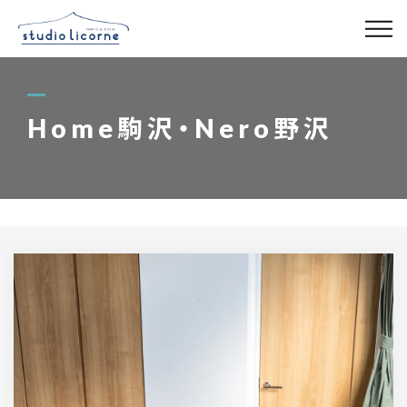
スタジオ一覧
Home駒沢・Nero野沢
スタジオ検索
アクセス
よくある質問
レンタル事業
03-6327-0379