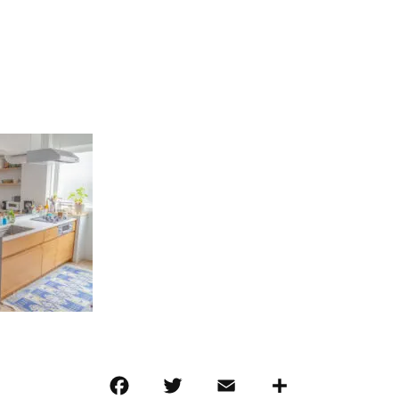
F
T
E
共