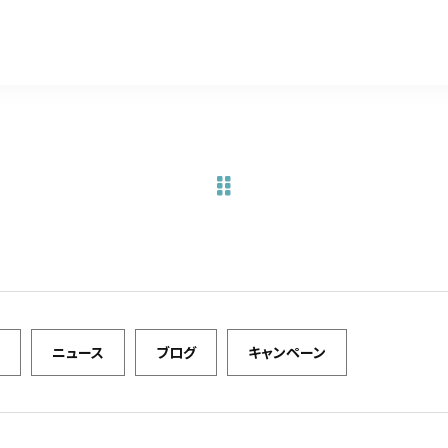
a
w
m
有
c
it
ai
e
te
l
b
r
o
o
k
ニュース
ブログ
キャンペーン