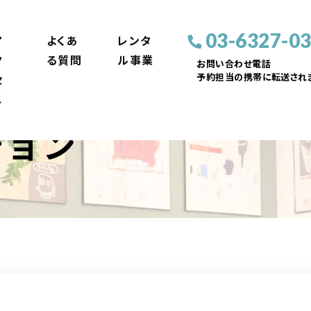
03-6327-0
ア
よくあ
レンタ
ク
る質問
ル事業
お問い合わせ電話
予約担当の携帯に転送されま
セ
ス
ション