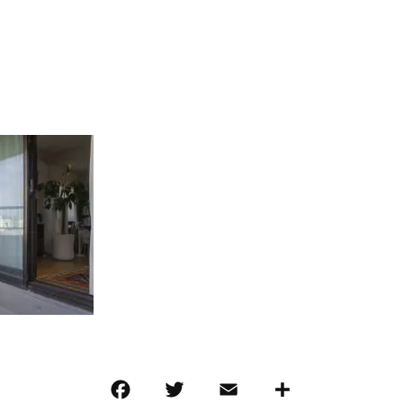
F
T
E
共