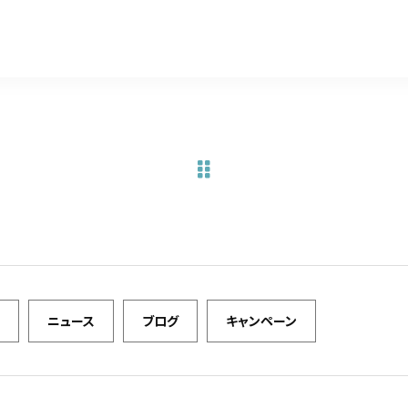
a
w
m
有
c
it
ai
e
te
l
b
r
o
o
k
ニュース
ブログ
キャンペーン