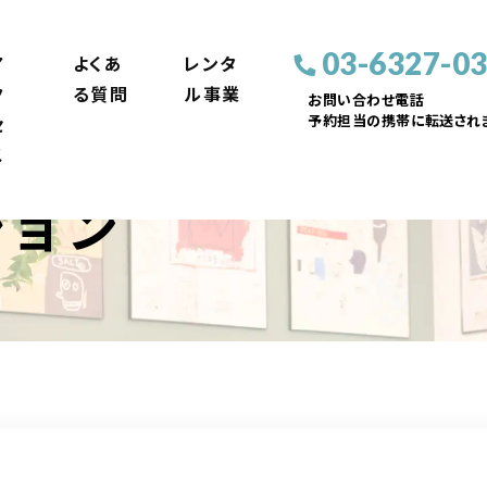
03-6327-0
ア
よくあ
レンタ
ク
る質問
ル事業
お問い合わせ電話
予約担当の携帯に転送されま
セ
ス
ション