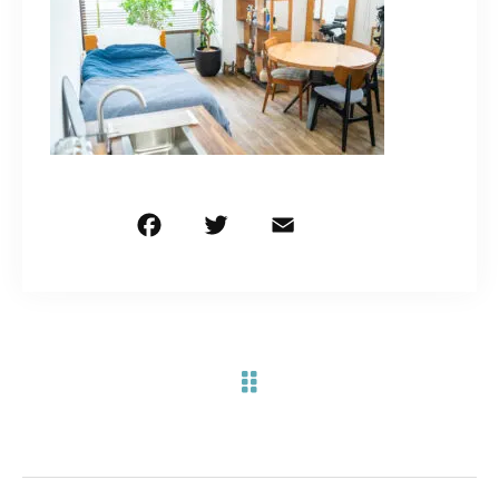
お問い合わせ電話
予約担当の携帯に転送されます。
090-1260-5732
着信には必ず折り返します。
※撮影中など繋がりにくい場合あります。
F
T
E
共
a
w
m
有
c
it
ai
お問い合わせはこちら
e
te
l
b
r
o
o
k