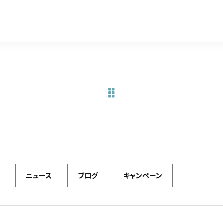
a
w
m
有
c
it
ai
e
te
l
b
r
o
o
k
ニュース
ブログ
キャンペーン