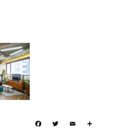
F
T
E
共