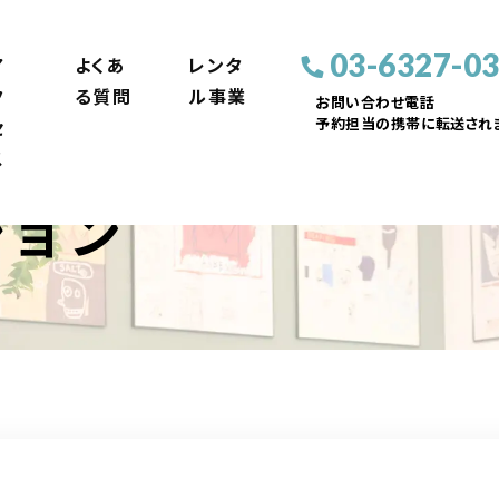
03-6327-0
ア
よくあ
レンタ
ク
る質問
ル事業
お問い合わせ電話
予約担当の携帯に転送されま
セ
ス
ション