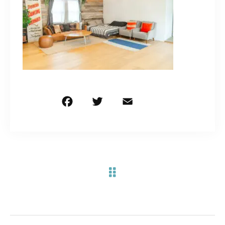
お問い合わせ電話
予約担当の携帯に転送されます。
090-1260-5732
着信には必ず折り返します。
※撮影中など繋がりにくい場合あります。
F
T
E
共
a
w
m
有
c
it
ai
お問い合わせはこちら
e
te
l
b
r
o
o
k