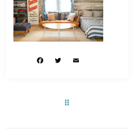
お問い合わせ電話
予約担当の携帯に転送されます。
090-1260-5732
着信には必ず折り返します。
※撮影中など繋がりにくい場合あります。
F
T
E
共
a
w
m
有
c
it
ai
お問い合わせはこちら
e
te
l
b
r
o
o
k