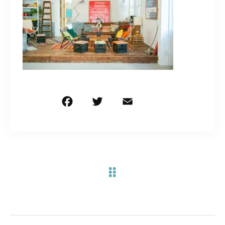
お問い合わせ電話
予約担当の携帯に転送されます。
090-1260-5732
着信には必ず折り返します。
※撮影中など繋がりにくい場合あります。
F
T
E
共
a
w
m
有
c
it
ai
お問い合わせはこちら
e
te
l
b
r
o
o
k